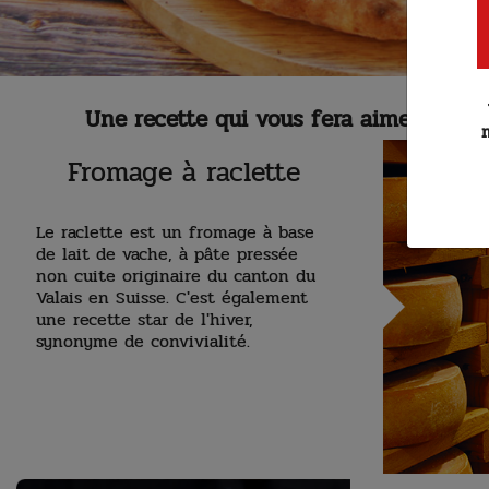
Une recette qui vous fera aimer l'hiver
Fromage à raclette
Le raclette est un fromage à base
de lait de vache, à pâte pressée
non cuite originaire du canton du
Valais en Suisse. C'est également
une recette star de l'hiver,
synonyme de convivialité.