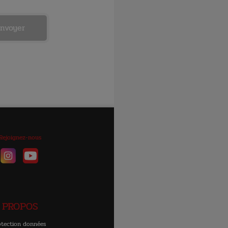
Rejoignez-nous
 PROPOS
otection données