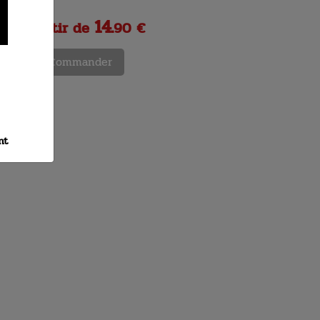
14.
A partir de
90 €
Commander
nt