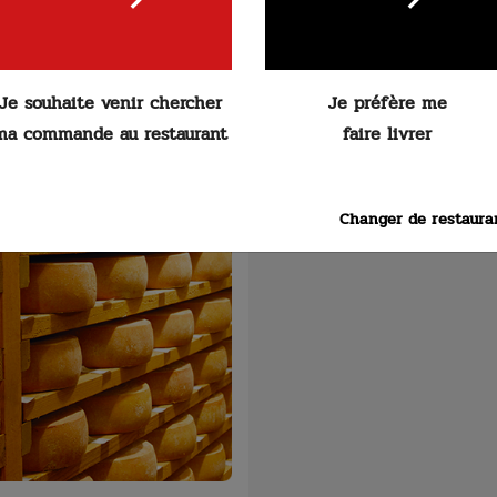
Je souhaite venir chercher
Je préfère me
 toute l'année !
ma commande au restaurant
faire livrer
Changer de restaura