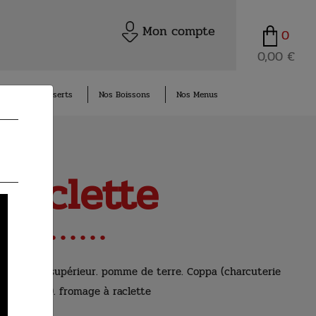
Mon compte
0
0,00 €
Nos Desserts
Nos Boissons
Nos Menus
Raclette
a. jambon supérieur. pomme de terre. Coppa (charcuterie
italienne). fromage à raclette