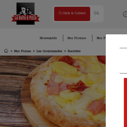
Click & Collect
Nouveautés
Nos Promos
Nos Pizzas
No
Nos Pizzas
Les Gourmandes
Raclette