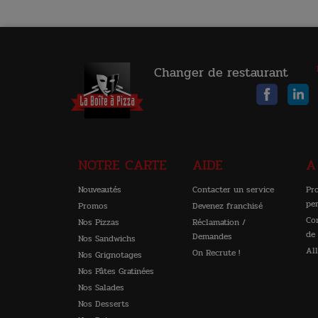
Changer de restaurant
NOTRE CARTE
AIDE
A
Nouveautés
Contacter un service
Pr
pe
Promos
Devenez franchisé
Co
Nos Pizzas
Réclamation /
de
Demandes
Nos Sandwichs
Al
On Recrute !
Nos Grignotages
Nos Pâtes Gratinées
Nos Salades
Nos Desserts