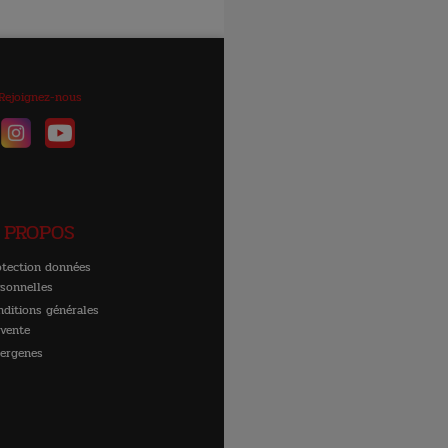
Rejoignez-nous
 PROPOS
otection données
rsonnelles
nditions générales
 vente
lergenes