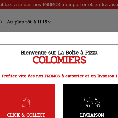
ofitez vite des nos PROMOS à emporter et en livraiso
s Sandwichs
Nos Grignotages
Nos Pâtes Gratinées
Nos Salades
Bienvenue sur La Boîte à Pizza
COLOMIERS
Profitez vite des nos PROMOS à emporter et en livraison !
Tomate fraîche, mozzarella 
tomates 
CLICK & COLLECT
LIVRAISON