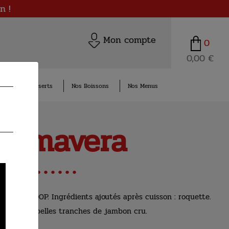
n !
Mon compte
0
0,00 €
Nos Desserts
Nos Boissons
Nos Menus
Primavera
di Bufala DOP. Ingrédients ajoutés après cuisson : roquette.
marinées. belles tranches de jambon cru.