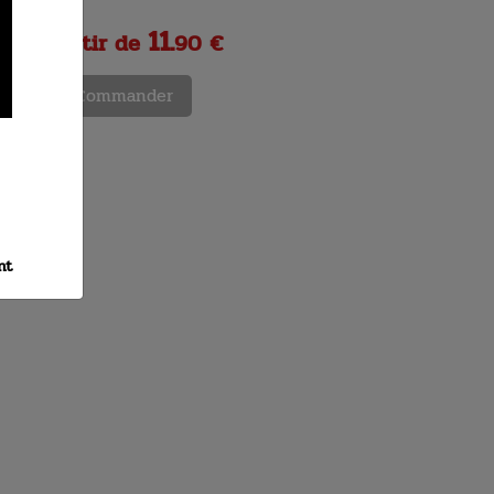
11.
A partir de
90 €
Commander
nt