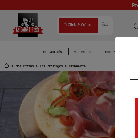
Pr
Click & Collect
Nouveautés
Nos Promos
Nos Pizzas
No
Nos Pizzas
Les Prestiges
Primavera