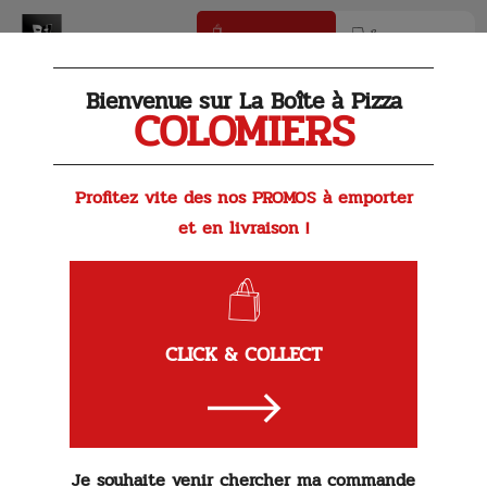
Click & Collect
Livraison
Bienvenue sur La Boîte à Pizza
COLOMIERS
Profitez vite des nos PROMOS à emporter
et en livraison !
Lambrusco di Modena DOP 75cl
CLICK & COLLECT
Vin pétillant rosé. Idéal pour l'apéritif qui se caractérise
par sa vivacité. sa jeunesse et une sensation de fraîcheur.
Je souhaite venir chercher ma commande
Région Emilie Romagne. 8,5%