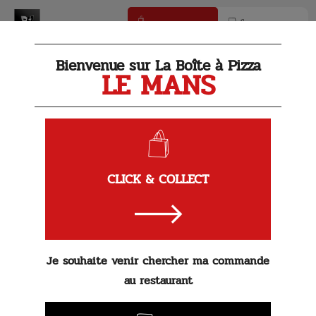
Click & Collect
Livraison
Bienvenue sur La Boîte à Pizza
LE MANS
Nos Salades
CLICK & COLLECT
Le
Coup de
Je souhaite venir chercher ma commande
au restaurant
Salade Caesar
À partir de