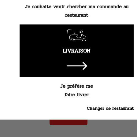
Je souhaite venir chercher ma commande au
Choix du
restaurant
poste
Téléphone
LIVRAISON
Adresse e-
mail
Curriculum
Je préfère me
CHOISIR UN FICHIER
vitae
faire livrer
Poids maximum: 2Mo
Changer de restaurant