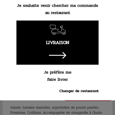
7
.
90 €
Je souhaite venir chercher ma commande
au restaurant
Salade, lamelles de poulet rôti, Provolone, croûtons, sauce
Caesar
LIVRAISON
Je préfère me
faire livrer
Salade Fermière
À partir de
Changer de restaurant
7
.
90 €
Salade, tomates marinées, aiguillettes de poulet panées,
Provolone, Croûtons. Accompagnée de vinaigrette à l'huile