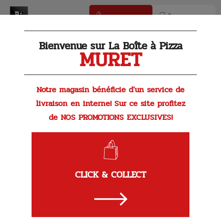
Click & Collect
Livraison
Bienvenue sur La Boîte à Pizza
MURET
Nos Salades
Notre magasin bénéficie d'un service de
livraison en interne! Sur ce site profitez
de NOS PROMOTIONS EXCLUSIVES!
Le
Coup de
CLICK & COLLECT
Salade Caesar
À partir de