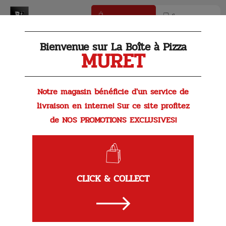
Click & Collect
Livraison
Bienvenue sur La Boîte à Pizza
MURET
Notre magasin bénéficie d'un service de
livraison en interne! Sur ce site profitez
de NOS PROMOTIONS EXCLUSIVES!
Le Coup de
Salade Caesar
CLICK & COLLECT
Salade, lamelles de poulet rôti, Provolone, croûtons, sauce
Caesar