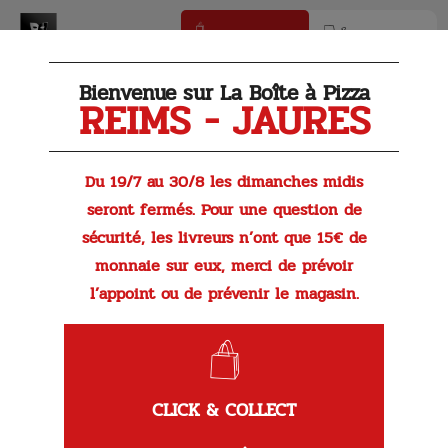
Click & Collect
Livraison
Bienvenue sur La Boîte à Pizza
REIMS - JAURES
Du 19/7 au 30/8 les dimanches midis
seront fermés. Pour une question de
sécurité, les livreurs n’ont que 15€ de
monnaie sur eux, merci de prévoir
l’appoint ou de prévenir le magasin.
Brownie Choco-Noix
Un délice chocolaté fondant et croquant à la fois!
CLICK & COLLECT