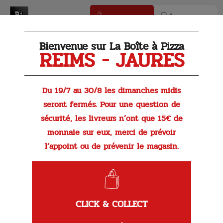
Click & Collect
Livraison
Bienvenue sur La Boîte à Pizza
REIMS - JAURES
Du 19/7 au 30/8 les dimanches midis
seront fermés. Pour une question de
sécurité, les livreurs n’ont que 15€ de
monnaie sur eux, merci de prévoir
l’appoint ou de prévenir le magasin.
Incontournable
Macadamia Nut Brittle (460ml)
CLICK & COLLECT
Parfum phare, une onctueuse crème glacée à la vanille avec
des éclats de noix de macadamia caramélisées.