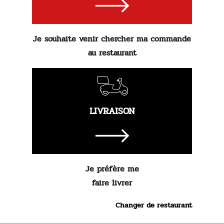
7.
90 €
Je souhaite venir chercher ma commande
au restaurant
Commander
LIVRAISON
Je préfère me
faire livrer
Changer de restaurant